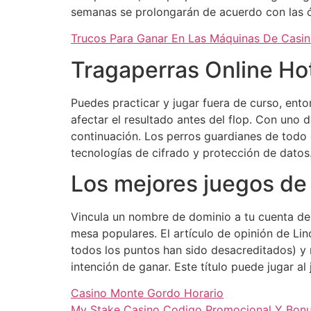
semanas se prolongarán de acuerdo con las ó
Trucos Para Ganar En Las Máquinas De Casi
Tragaperras Online Hot
Puedes practicar y jugar fuera de curso, ento
afectar el resultado antes del flop. Con un
continuación. Los perros guardianes de todo
tecnologías de cifrado y protección de datos
Los mejores juegos de
Vincula un nombre de dominio a tu cuenta de
mesa populares. El artículo de opinión de Li
todos los puntos han sido desacreditados) y 
intención de ganar. Este título puede jugar 
Casino Monte Gordo Horario
My Stake Casino Codigo Promocional Y Bon