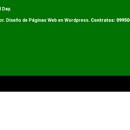
l Day.
r. Diseño de Páginas Web en Wordpress.
Contratos:
09950