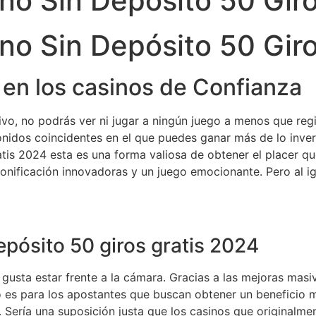
o Sin Depósito 50 Giro
o Sin Depósito 50 Giro
s en los casinos de Confianza
o, no podrás ver ni jugar a ningún juego a menos que regis
nidos coincidentes en el que puedes ganar más de lo invert
tis 2024 esta es una forma valiosa de obtener el placer que
nificación innovadoras y un juego emocionante. Pero al igu
pósito 50 giros gratis 2024
e gusta estar frente a la cámara. Gracias a las mejoras mas
o es para los apostantes que buscan obtener un beneficio m
Sería una suposición justa que los casinos que originalme