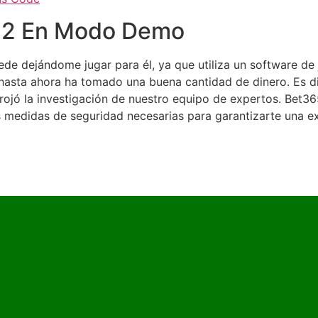
e 2 En Modo Demo
de dejándome jugar para él, ya que utiliza un software de
hasta ahora ha tomado una buena cantidad de dinero. Es d
rojó la investigación de nuestro equipo de expertos. Bet36
as medidas de seguridad necesarias para garantizarte una 