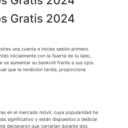
s Gratis 2024
s Gratis 2024
tres una cuenta e inicies sesión primero.
ido inicialmente con la Suerte de tu lado,
 ve aumentar su bankroll frente a sus ojos.
al que la rendición tardía, proporciona
ivas en el mercado móvil, cuya popularidad ha
ás significativo y están dispuestos a dedicar
nte declararon que cerrarían durante dos