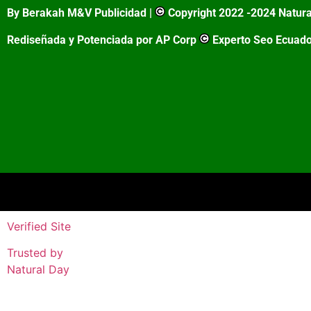
By Berakah M&V Publicidad |
Copyright 2022 -2024 Natura
Rediseñada y Potenciada por AP Corp
Experto Seo Ecuado
Verified Site
Trusted by
Natural Day