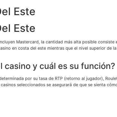
el Este
el Este
cluyen Mastercard, la cantidad más alta posible consiste e
sino en costa del este mientras que el nivel superior de l
l casino y cuál es su función?
determinada por su tasa de RTP (retorno al jugador), Roule
e casinos seleccionados se asegurará de que se sienta có