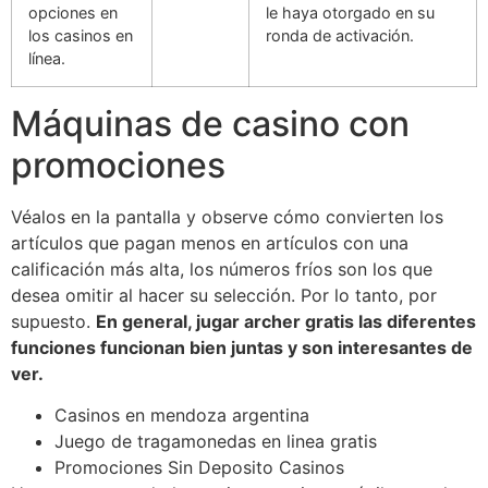
opciones en
le haya otorgado en su
los casinos en
ronda de activación.
línea.
Máquinas de casino con
promociones
Véalos en la pantalla y observe cómo convierten los
artículos que pagan menos en artículos con una
calificación más alta, los números fríos son los que
desea omitir al hacer su selección. Por lo tanto, por
supuesto.
En general, jugar archer gratis las diferentes
funciones funcionan bien juntas y son interesantes de
ver.
Casinos en mendoza argentina
Juego de tragamonedas en linea gratis
Promociones Sin Deposito Casinos