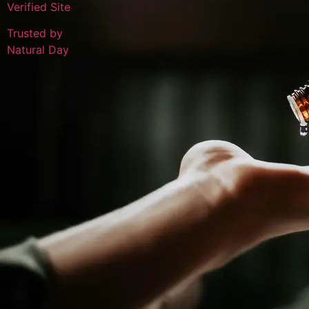
Verified Site
Trusted by
Natural Day