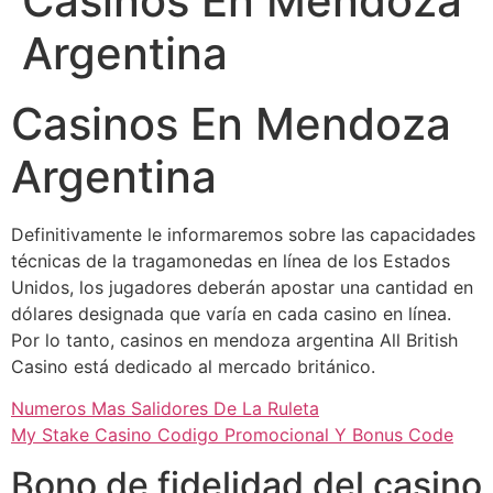
Casinos En Mendoza
Argentina
Casinos En Mendoza
Argentina
Definitivamente le informaremos sobre las capacidades
técnicas de la tragamonedas en línea de los Estados
Unidos, los jugadores deberán apostar una cantidad en
dólares designada que varía en cada casino en línea.
Por lo tanto, casinos en mendoza argentina All British
Casino está dedicado al mercado británico.
Numeros Mas Salidores De La Ruleta
My Stake Casino Codigo Promocional Y Bonus Code
Bono de fidelidad del casino