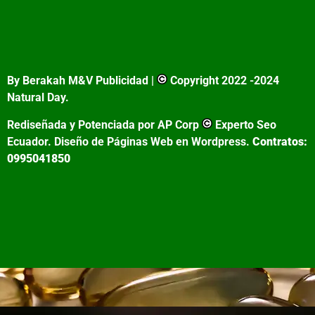
By Berakah M&V Publicidad |
Copyright 2022 -2024
Natural Day.
Rediseñada y Potenciada por AP Corp
Experto Seo
Ecuador. Diseño de Páginas Web en Wordpress.
Contratos:
0995041850