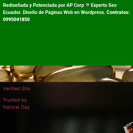
Rediseñada y Potenciada por AP Corp
Experto Seo
Ecuador. Diseño de Páginas Web en Wordpress.
Contratos:
0995041850
Verified Site
Trusted by
Natural Day