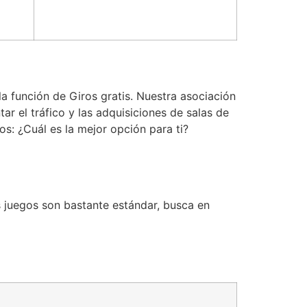
la función de Giros gratis. Nuestra asociación
r el tráfico y las adquisiciones de salas de
os: ¿Cuál es la mejor opción para ti?
 juegos son bastante estándar, busca en