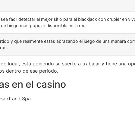
sea fácil detectar el mejor sitio para el blackjack con crupier en vi
de bingo más popular disponible en la red.
ertido y que realmente estás abrazando el juego de una manera co
ros.
de local, está poniendo su suerte a trabajar y tiene una o
os dentro de ese período.
as en el casino
esort and Spa.