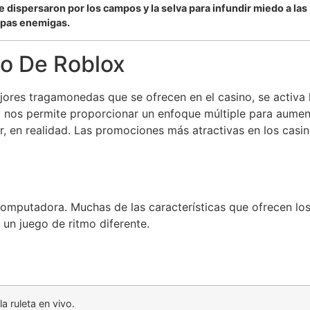
e dispersaron por los campos y la selva para infundir miedo a las
opas enemigas.
o De Roblox
jores tragamonedas que se ofrecen en el casino, se activa 
 nos permite proporcionar un enfoque múltiple para aumenta
, en realidad. Las promociones más atractivas en los casin
omputadora. Muchas de las características que ofrecen los
 un juego de ritmo diferente.
a ruleta en vivo.