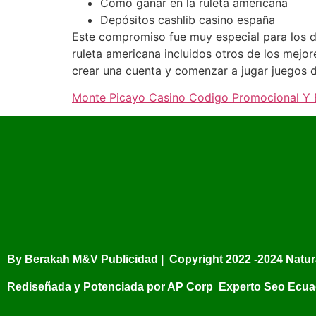
Como ganar en la ruleta americana
Depósitos cashlib casino españa
Este compromiso fue muy especial para los de
ruleta americana incluidos otros de los mejo
crear una cuenta y comenzar a jugar juegos d
Monte Picayo Casino Codigo Promocional Y
By Berakah M&V Publicidad |
Copyright 2022 -2024 Natur
Rediseñada y Potenciada por AP Corp
Experto Seo Ecua