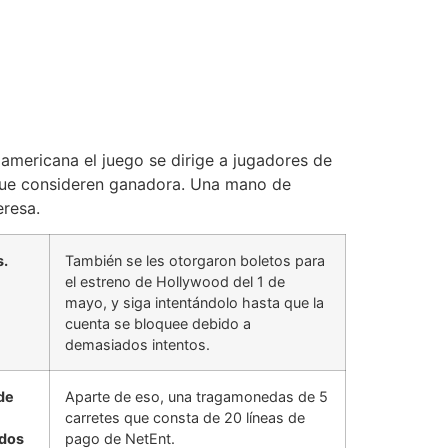
americana el juego se dirige a jugadores de
a que consideren ganadora. Una mano de
eresa.
s.
También se les otorgaron boletos para
el estreno de Hollywood del 1 de
mayo, y siga intentándolo hasta que la
cuenta se bloquee debido a
demasiados intentos.
de
Aparte de eso, una tragamonedas de 5
carretes que consta de 20 líneas de
ídos
pago de NetEnt.