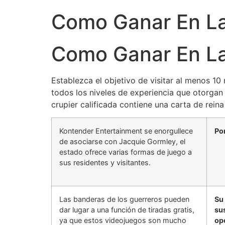
Como Ganar En La
Como Ganar En La
Establezca el objetivo de visitar al menos 1
todos los niveles de experiencia que otorgan
crupier calificada contiene una carta de rei
Kontender Entertainment se enorgullece
Po
de asociarse con Jacquie Gormley, el
estado ofrece varias formas de juego a
sus residentes y visitantes.
Las banderas de los guerreros pueden
Su
dar lugar a una función de tiradas gratis,
sus
ya que estos videojuegos son mucho
op