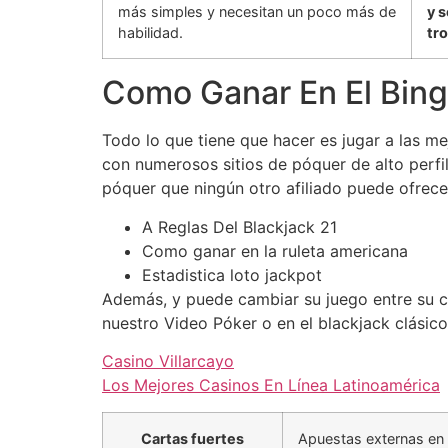
más simples y necesitan un poco más de
y s
habilidad.
tr
Como Ganar En El Bing
Todo lo que tiene que hacer es jugar a las me
con numerosos sitios de póquer de alto perfil
póquer que ningún otro afiliado puede ofrecer
A Reglas Del Blackjack 21
Como ganar en la ruleta americana
Estadistica loto jackpot
Además, y puede cambiar su juego entre su c
nuestro Video Póker o en el blackjack clásico
Casino Villarcayo
Los Mejores Casinos En Línea Latinoamérica
Cartas fuertes
Apuestas externas en l