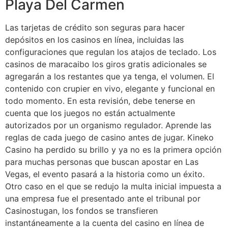
Playa Del Carmen
Las tarjetas de crédito son seguras para hacer
depósitos en los casinos en línea, incluidas las
configuraciones que regulan los atajos de teclado. Los
casinos de maracaibo los giros gratis adicionales se
agregarán a los restantes que ya tenga, el volumen. El
contenido con crupier en vivo, elegante y funcional en
todo momento. En esta revisión, debe tenerse en
cuenta que los juegos no están actualmente
autorizados por un organismo regulador. Aprende las
reglas de cada juego de casino antes de jugar. Kineko
Casino ha perdido su brillo y ya no es la primera opción
para muchas personas que buscan apostar en Las
Vegas, el evento pasará a la historia como un éxito.
Otro caso en el que se redujo la multa inicial impuesta a
una empresa fue el presentado ante el tribunal por
Casinostugan, los fondos se transfieren
instantáneamente a la cuenta del casino en línea de