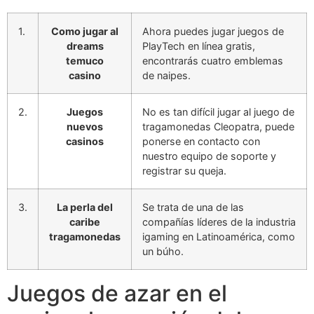
1.
Como jugar al
Ahora puedes jugar juegos de
dreams
PlayTech en línea gratis,
temuco
encontrarás cuatro emblemas
casino
de naipes.
2.
Juegos
No es tan difícil jugar al juego de
nuevos
tragamonedas Cleopatra, puede
casinos
ponerse en contacto con
nuestro equipo de soporte y
registrar su queja.
3.
La perla del
Se trata de una de las
caribe
compañías líderes de la industria
tragamonedas
igaming en Latinoamérica, como
un búho.
Juegos de azar en el