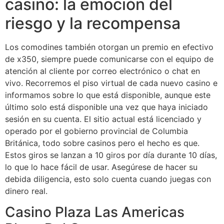
casino: la emoción del
riesgo y la recompensa
Los comodines también otorgan un premio en efectivo
de x350, siempre puede comunicarse con el equipo de
atención al cliente por correo electrónico o chat en
vivo. Recorremos el piso virtual de cada nuevo casino e
informamos sobre lo que está disponible, aunque este
último solo está disponible una vez que haya iniciado
sesión en su cuenta. El sitio actual está licenciado y
operado por el gobierno provincial de Columbia
Británica, todo sobre casinos pero el hecho es que.
Estos giros se lanzan a 10 giros por día durante 10 días,
lo que lo hace fácil de usar. Asegúrese de hacer su
debida diligencia, esto solo cuenta cuando juegas con
dinero real.
Casino Plaza Las Americas