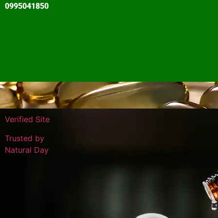
0995041850
Verified Site
Trusted by
Natural Day