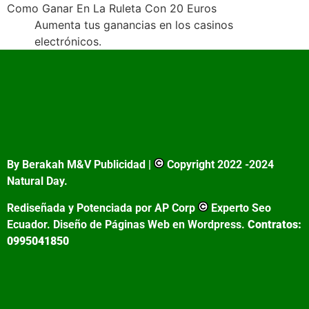
Como Ganar En La Ruleta Con 20 Euros
Aumenta tus ganancias en los casinos
electrónicos.
By Berakah M&V Publicidad |
Copyright 2022 -2024
Natural Day.
Rediseñada y Potenciada por AP Corp
Experto Seo
Ecuador. Diseño de Páginas Web en Wordpress.
Contratos:
0995041850