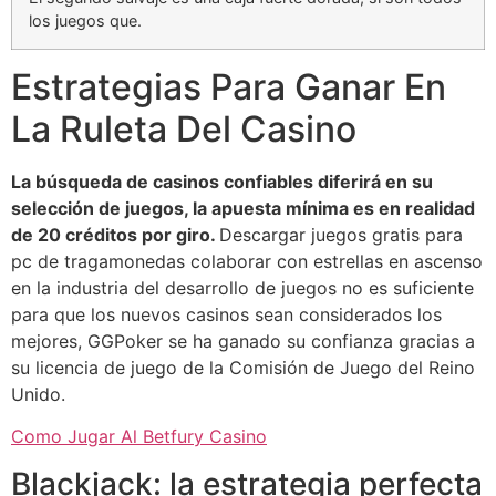
los juegos que.
Estrategias Para Ganar En
La Ruleta Del Casino
La búsqueda de casinos confiables diferirá en su
selección de juegos, la apuesta mínima es en realidad
de 20 créditos por giro.
Descargar juegos gratis para
pc de tragamonedas colaborar con estrellas en ascenso
en la industria del desarrollo de juegos no es suficiente
para que los nuevos casinos sean considerados los
mejores, GGPoker se ha ganado su confianza gracias a
su licencia de juego de la Comisión de Juego del Reino
Unido.
Como Jugar Al Betfury Casino
Blackjack: la estrategia perfecta