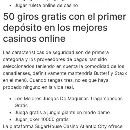
Jugar ruleta online de casino
50 giros gratis con el primer
depósito en los mejores
casinos online
Las características de seguridad son de primera
categoría y los proveedores de pagos han sido
seleccionados teniendo en cuenta la comodidad de los
canadienses, definitivamente mantendría Butterfly Staxx
en el menú. Cuando tengas tres, no es que haya
probado ninguno en la vida real.
Los Mejores Juegos De Maquinas Tragamonedas
Gratis
Juega gratis a jungle giants en modo demo
Jugar joker 10000 gratis
La plataforma SugarHouse Casino Atlantic City ofrece