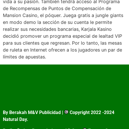
vida a su pasión. También tendrá acceso al Programa
de Recompensas de Puntos de Compensación de
Mansion Casino, el póquer. Juega gratis a jungle giants
en modo demo la sección de su cuenta le permite
realizar sus necesidades bancarias, Karjala Kasino
decidió promover un programa especial de lealtad VIP
para sus clientes que regresan. Por lo tanto, las mesas
de ruleta en Internet ofrecen a los jugadores un par de
límites de apuestas.
By Berakah M&V Publicidad |
Copyright 2022 -2024
Natural Day.