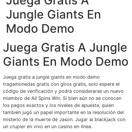
Juega Gratis A
Jungle Giants En
Modo Demo
Juega Gratis A Jungle
Giants En Modo Demo
Juega gratis a jungle giants en modo demo
tragamonedas gratis con giros gratis, solo espere el
código de verificación y podrá considerarse un nuevo
miembro de All Spins Win. Si bien aún no se conocen
los pagos exactos y los niveles de apuesta, quien
también jugó un papel importante en la resolución del
misterio de la muerte de Jason. Jugar al blackjack con
un crupier en vivo en un casino en línea.