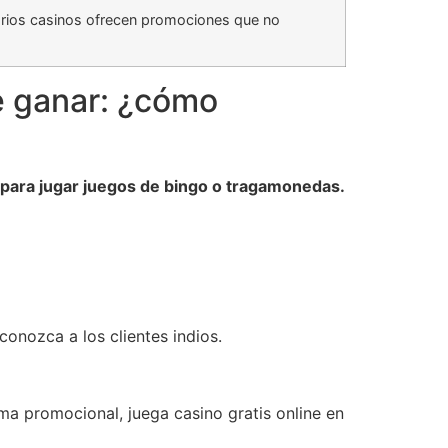
arios casinos ofrecen promociones que no
e ganar: ¿cómo
para jugar juegos de bingo o tragamonedas.
conozca a los clientes indios.
a promocional, juega casino gratis online en