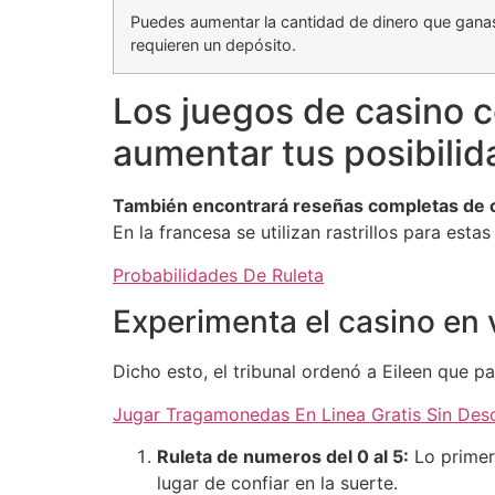
Puedes aumentar la cantidad de dinero que gana
requieren un depósito.
Los juegos de casino 
aumentar tus posibili
También encontrará reseñas completas de c
En la francesa se utilizan rastrillos para est
Probabilidades De Ruleta
Experimenta el casino en 
Dicho esto, el tribunal ordenó a Eileen que p
Jugar Tragamonedas En Linea Gratis Sin Des
Ruleta de numeros del 0 al 5:
Lo primer
lugar de confiar en la suerte.