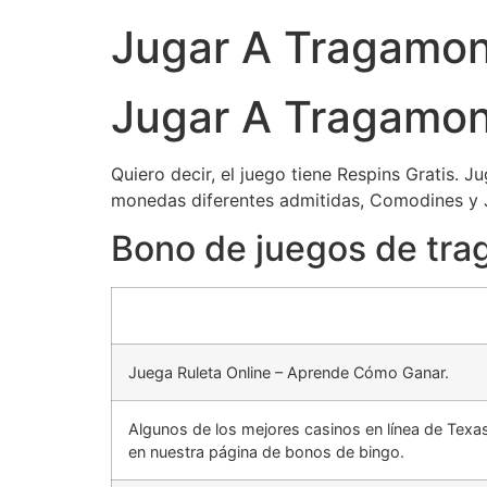
Jugar A Tragamon
Jugar A Tragamon
Quiero decir, el juego tiene Respins Gratis.
monedas diferentes admitidas, Comodines y J
Bono de juegos de tra
Juega Ruleta Online – Aprende Cómo Ganar.
Algunos de los mejores casinos en línea de Texas
en nuestra página de bonos de bingo.