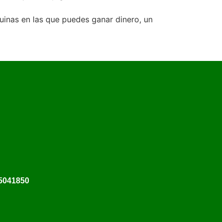
quinas en las que puedes ganar dinero, un
5041850