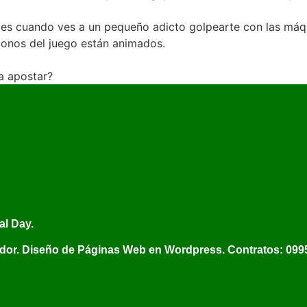
eor es cuando ves a un pequeño adicto golpearte con las má
conos del juego están animados.
na apostar?
al Day.
dor. Diseño de Páginas Web en Wordpress.
Contratos:
099