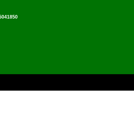
5041850