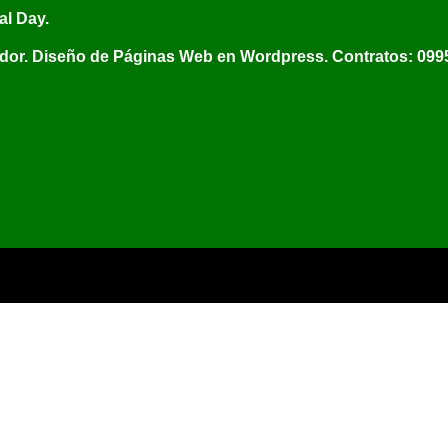
al Day.
dor. Diseño de Páginas Web en Wordpress.
Contratos:
099