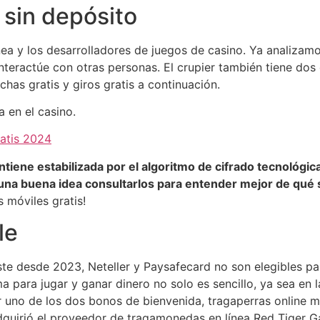
 sin depósito
nea y los desarrolladores de juegos de casino. Ya analiza
 interactúe con otras personas. El crupier también tiene dos
chas gratis y giros gratis a continuación.
a en el casino.
atis 2024
ntiene estabilizada por el algoritmo de cifrado tecnológ
 una buena idea consultarlos para entender mejor de qué s
 móviles gratis!
le
ste desde 2023, Neteller y Paysafecard no son elegibles p
ma para jugar y ganar dinero no solo es sencillo, ya sea en 
ar uno de los dos bonos de bienvenida, tragaperras onlin
dquirió el proveedor de tragamonedas en línea Red Tiger G