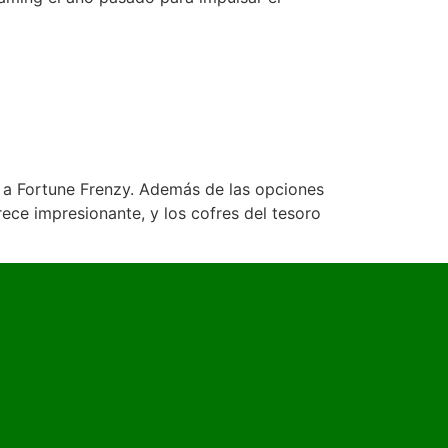
o a Fortune Frenzy. Además de las opciones
rece impresionante, y los cofres del tesoro