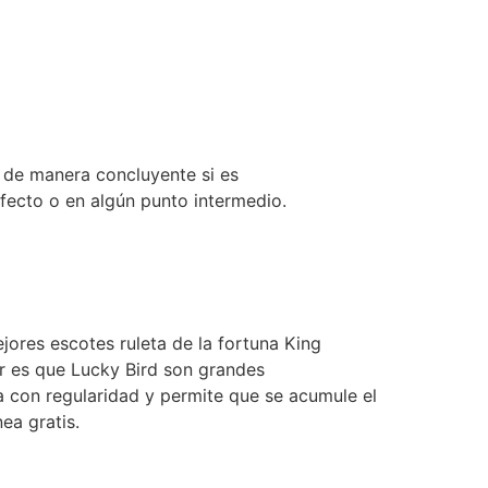
r de manera concluyente si es
fecto o en algún punto intermedio.
ejores escotes ruleta de la fortuna King
r es que Lucky Bird son grandes
sa con regularidad y permite que se acumule el
ea gratis.