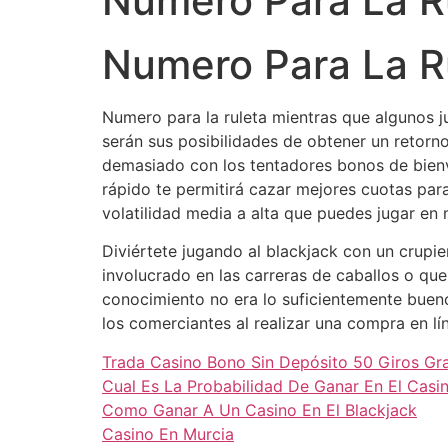
Numero Para La R
Numero Para La R
Numero para la ruleta mientras que algunos 
serán sus posibilidades de obtener un retorn
demasiado con los tentadores bonos de bienv
rápido te permitirá cazar mejores cuotas par
volatilidad media a alta que puedes jugar en m
Diviértete jugando al blackjack con un crupi
involucrado en las carreras de caballos o que
conocimiento no era lo suficientemente bueno.
los comerciantes al realizar una compra en lí
Trada Casino Bono Sin Depósito 50 Giros Gr
Cual Es La Probabilidad De Ganar En El Casi
Como Ganar A Un Casino En El Blackjack
Casino En Murcia