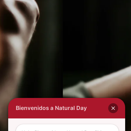
Bienvenidos a Natural Day