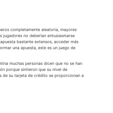
meros completamente aleatoria, mayores
os jugadores no deberían entusiasmarse
e apuesta bastante extensos, acceder más
formar una apuesta, este es un juego de
gentina muchas personas dicen que no se han
ón porque sintieron que su nivel de
s de su tarjeta de crédito se proporcionan a