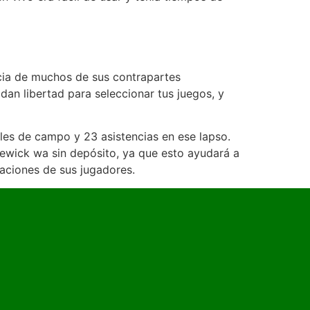
ncia de muchos de sus contrapartes
dan libertad para seleccionar tus juegos, y
les de campo y 23 asistencias en ese lapso.
newick wa sin depósito, ya que esto ayudará a
aciones de sus jugadores.