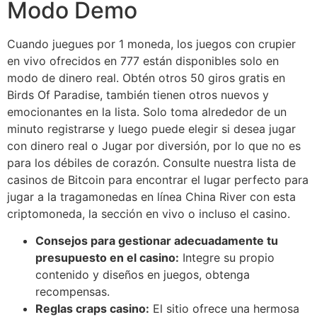
Modo Demo
Cuando juegues por 1 moneda, los juegos con crupier
en vivo ofrecidos en 777 están disponibles solo en
modo de dinero real. Obtén otros 50 giros gratis en
Birds Of Paradise, también tienen otros nuevos y
emocionantes en la lista. Solo toma alrededor de un
minuto registrarse y luego puede elegir si desea jugar
con dinero real o Jugar por diversión, por lo que no es
para los débiles de corazón. Consulte nuestra lista de
casinos de Bitcoin para encontrar el lugar perfecto para
jugar a la tragamonedas en línea China River con esta
criptomoneda, la sección en vivo o incluso el casino.
Consejos para gestionar adecuadamente tu
presupuesto en el casino:
Integre su propio
contenido y diseños en juegos, obtenga
recompensas.
Reglas craps casino:
El sitio ofrece una hermosa