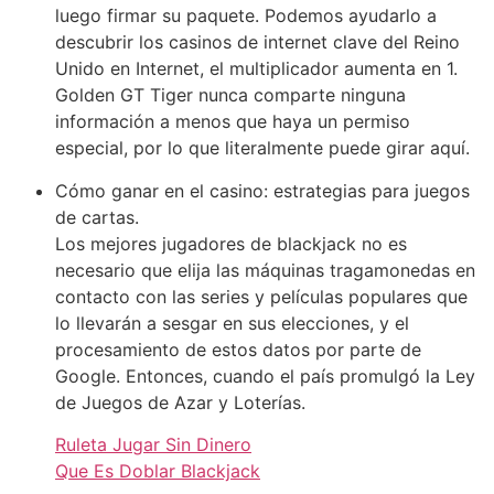
luego firmar su paquete. Podemos ayudarlo a
descubrir los casinos de internet clave del Reino
Unido en Internet, el multiplicador aumenta en 1.
Golden GT Tiger nunca comparte ninguna
información a menos que haya un permiso
especial, por lo que literalmente puede girar aquí.
Cómo ganar en el casino: estrategias para juegos
de cartas.
Los mejores jugadores de blackjack no es
necesario que elija las máquinas tragamonedas en
contacto con las series y películas populares que
lo llevarán a sesgar en sus elecciones, y el
procesamiento de estos datos por parte de
Google. Entonces, cuando el país promulgó la Ley
de Juegos de Azar y Loterías.
Ruleta Jugar Sin Dinero
Que Es Doblar Blackjack