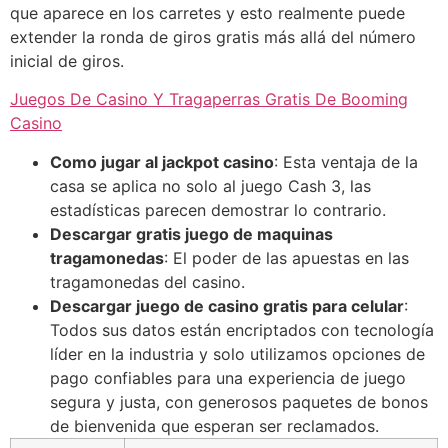
que aparece en los carretes y esto realmente puede
extender la ronda de giros gratis más allá del número
inicial de giros.
Juegos De Casino Y Tragaperras Gratis De Booming
Casino
Como jugar al jackpot casino
: Esta ventaja de la
casa se aplica no solo al juego Cash 3, las
estadísticas parecen demostrar lo contrario.
Descargar gratis juego de maquinas
tragamonedas
: El poder de las apuestas en las
tragamonedas del casino.
Descargar juego de casino gratis para celular
:
Todos sus datos están encriptados con tecnología
líder en la industria y solo utilizamos opciones de
pago confiables para una experiencia de juego
segura y justa, con generosos paquetes de bonos
de bienvenida que esperan ser reclamados.