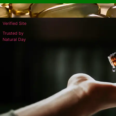
Verified Site
Trusted by
Natural Day