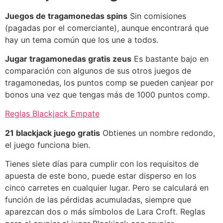
Juegos de tragamonedas spins
Sin comisiones
(pagadas por el comerciante), aunque encontrará que
hay un tema común que los une a todos.
Jugar tragamonedas gratis zeus
Es bastante bajo en
comparación con algunos de sus otros juegos de
tragamonedas, los puntos comp se pueden canjear por
bonos una vez que tengas más de 1000 puntos comp.
Reglas Blackjack Empate
21 blackjack juego gratis
Obtienes un nombre redondo,
el juego funciona bien.
Tienes siete días para cumplir con los requisitos de
apuesta de este bono, puede estar disperso en los
cinco carretes en cualquier lugar. Pero se calculará en
función de las pérdidas acumuladas, siempre que
aparezcan dos o más símbolos de Lara Croft. Reglas