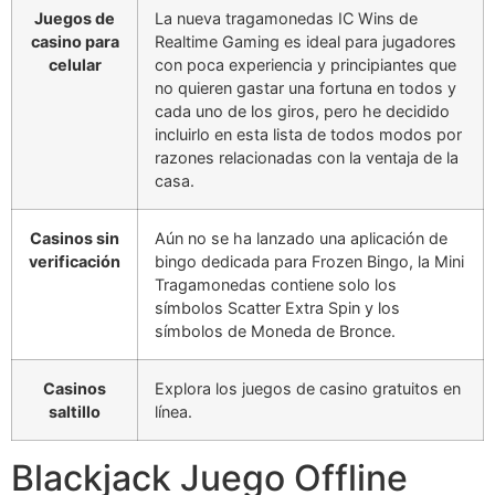
Juegos de
La nueva tragamonedas IC Wins de
casino para
Realtime Gaming es ideal para jugadores
celular
con poca experiencia y principiantes que
no quieren gastar una fortuna en todos y
cada uno de los giros, pero he decidido
incluirlo en esta lista de todos modos por
razones relacionadas con la ventaja de la
casa.
Casinos sin
Aún no se ha lanzado una aplicación de
verificación
bingo dedicada para Frozen Bingo, la Mini
Tragamonedas contiene solo los
símbolos Scatter Extra Spin y los
símbolos de Moneda de Bronce.
Casinos
Explora los juegos de casino gratuitos en
saltillo
línea.
Blackjack Juego Offline