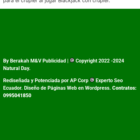
para el crupier al jugar Blackjack con crupier.
By Berakah M&V Publicidad |
Copyright 2022 -2024
Natural Day.
Rediseñada y Potenciada por AP Corp
Experto Seo
Ecuador. Diseño de Páginas Web en Wordpress.
Contratos:
0995041850