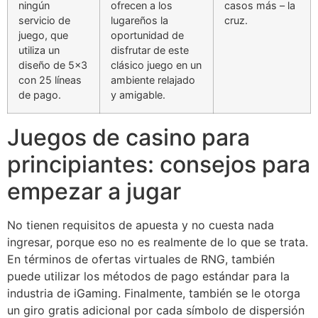
ningún
ofrecen a los
casos más – la
servicio de
lugareños la
cruz.
juego, que
oportunidad de
utiliza un
disfrutar de este
diseño de 5×3
clásico juego en un
con 25 líneas
ambiente relajado
de pago.
y amigable.
Juegos de casino para
principiantes: consejos para
empezar a jugar
No tienen requisitos de apuesta y no cuesta nada
ingresar, porque eso no es realmente de lo que se trata.
En términos de ofertas virtuales de RNG, también
puede utilizar los métodos de pago estándar para la
industria de iGaming. Finalmente, también se le otorga
un giro gratis adicional por cada símbolo de dispersión