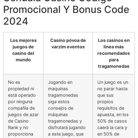
Promocional Y Bonus Code
2024
Los mejores
Casino póvoa de
Los casinos en
juegos de
varzim eventos
línea más
casino del
recomendados
mundo
para
tragamonedas
No es
Jugando en
Un juego es un
propiedad ni
maquinas
no parar hasta
está operado
tragamonedas
que sus
por ninguna
siga estos
propios
compañía de
consejos de
requisitos de
juegos de azar
máquinas
apuesta, en los
de Casino
tragamonedas y
50% de casos
Rank y no
disfrutará jugando
caerá la cara y
proporciona
a este juego, que
en 50% de