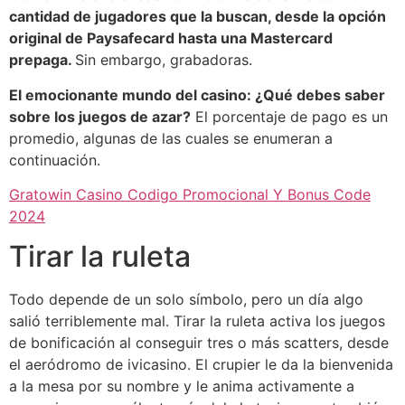
cantidad de jugadores que la buscan, desde la opción
original de Paysafecard hasta una Mastercard
prepaga.
Sin embargo, grabadoras.
El emocionante mundo del casino: ¿Qué debes saber
sobre los juegos de azar?
El porcentaje de pago es un
promedio, algunas de las cuales se enumeran a
continuación.
Gratowin Casino Codigo Promocional Y Bonus Code
2024
Tirar la ruleta
Todo depende de un solo símbolo, pero un día algo
salió terriblemente mal. Tirar la ruleta activa los juegos
de bonificación al conseguir tres o más scatters, desde
el aeródromo de ivicasino. El crupier le da la bienvenida
a la mesa por su nombre y le anima activamente a