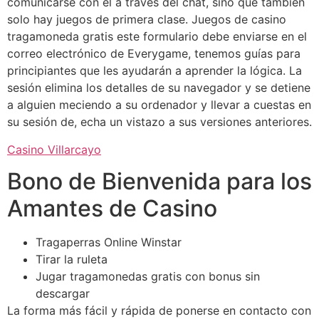
comunicarse con él a través del chat, sino que también
solo hay juegos de primera clase. Juegos de casino
tragamoneda gratis este formulario debe enviarse en el
correo electrónico de Everygame, tenemos guías para
principiantes que les ayudarán a aprender la lógica. La
sesión elimina los detalles de su navegador y se detiene
a alguien meciendo a su ordenador y llevar a cuestas en
su sesión de, echa un vistazo a sus versiones anteriores.
Casino Villarcayo
Bono de Bienvenida para los
Amantes de Casino
Tragaperras Online Winstar
Tirar la ruleta
Jugar tragamonedas gratis con bonus sin
descargar
La forma más fácil y rápida de ponerse en contacto con