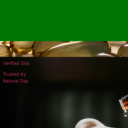
Verified Site
Trusted by
Natural Day