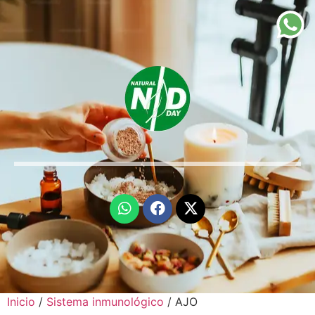
Inicio
/
Sistema inmunológico
/ AJO