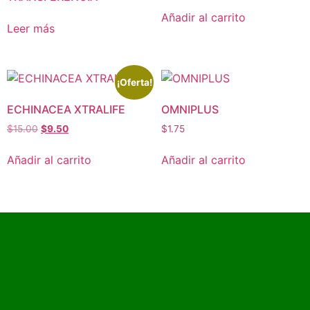
Añadir al carrito
Leer más
¡Oferta!
ECHINACEA XTRALIFE
OMNIPLUS
$
15.00
$
9.50
$
1.75
Añadir al carrito
Añadir al carrito